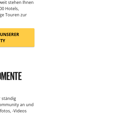
weit stehen Ihnen
00 Hotels,
ge Touren zur
L UNSERER
TY
OMENTE
r ständig
Community an und
sfotos, -Videos