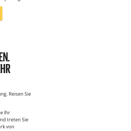
EN.
EHR
ung. Reisen Sie
e Ihr
nd treten Sie
rk von