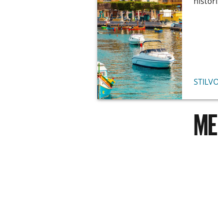
histor
STILV
ME