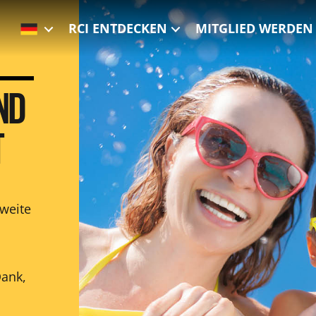
RCI ENTDECKEN
MITGLIED WERDEN 
ND
T
weite
Dank,