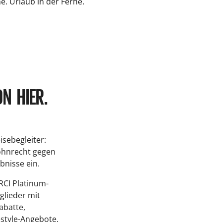
e. Urlaub in der Ferne.
N HIER.
isebegleiter:
ohnrecht gegen
bnisse ein.
RCI Platinum-
glieder mit
abatte,
estyle-Angebote.