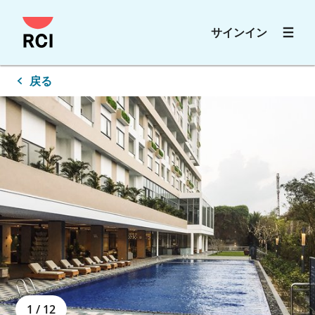
メ
サインイン
イ
ン
ペ
戻る
ー
ジ
に
ス
キ
ッ
プ
す
る
1
/
12