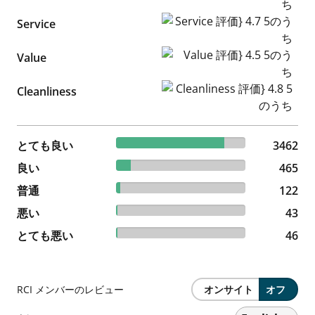
Service 評価} 4.7 5のうち
Service
Value 評価} 4.5 5のうち
Value
Cleanliness 評価} 4.8 5のうち
Cleanliness
83.66% reviewed とても良い
とても良い
3462 reviews
3462
11.24% reviewed 良い
良い
465 reviews
465
2.95% reviewed 普通
普通
122 reviews
122
1.04% reviewed 悪い
悪い
43 reviews
43
1.11% reviewed とても悪い
とても悪い
46 reviews
46
RCI メンバーのレビュー
オンサイト
オフ