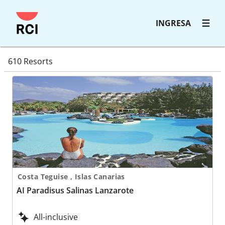
INGRESA
resortdirectorysearchresults
610 Resorts
AI Paradisus Salinas Lanzarote
Costa Teguise , Islas Canarias
AI Paradisus Salinas Lanzarote
All-inclusive