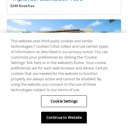
3249 Reseñas
Barceló Aruba
This website uses third-party cookies and similar
technologies (“cookies”) that collect and use certain types
of information as described in our privacy notice. You can
customize your preferences by clicking the “Cookie
Settings” link here or in the website’s footer. Your cookie
preferences are for each web browser and device. Certain
cookies that are needed for the website to function
Oranjestad , Aruba
properly are always active and cannot be disabled. By
Barceló Aruba
using the website, you consent to the use of these
technologies subject to our terms of use.
All-inclusive
Cookie Settings
13041 Reseñas
Continue to Website
Filtros
Mapa