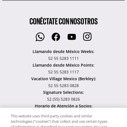
CONÉCTATE CON NOSOTROS
Llamando desde México Weeks:
52 55 5283 1111
Llamando desde México Points:
52 55 5283 1117
Vacation Village Mexico (Berkley):
52 55 5283 0828
Signature Selections:
52 (55) 5283 0826
Horario de Atención a Socios:
Lunes - Viernes 8:00 am – 8:00 pm. Sábado 8:00 am – 3:00 pm.
This website uses third-party cookies and similar
technologies (“cookies”) that collect and use certain types
Usamos cookies para poder darte una mejor experiencia al
of information as described in our privacy notice. You can