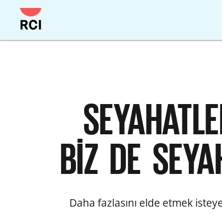
Ana
içeriğe
geç
SEYAHATLER
BİZ DE SEYA
Daha fazlasını elde etmek isteyen