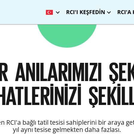
RCI'I KEŞFEDİN
RCI'A
 ANILARIMIZI ŞEK
HATLERİNİZİ ŞEKİL
 RCI'a bağlı tatil tesisi sahiplerini bir araya g
yıl aynı tesise gelmekten daha fazlası.