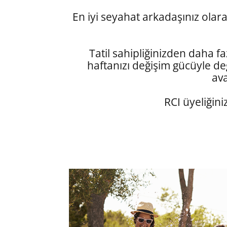
En iyi seyahat arkadaşınız olarak,
Tatil sahipliğinizden daha faz
haftanızı değişim gücüyle değ
ava
RCI üyeliğini