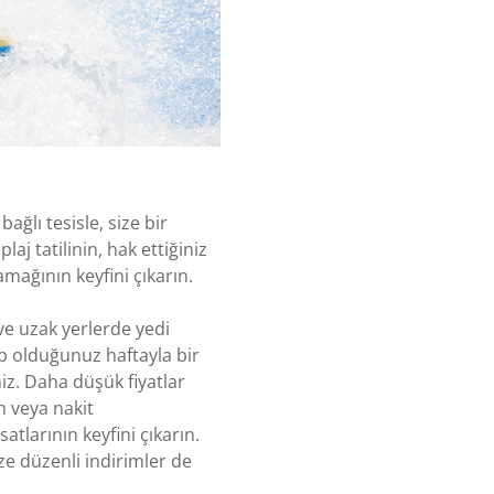
ğlı tesisle, size bir
aj tatilinin, hak ettiğiniz
amağının keyfini çıkarın.
 ve uzak yerlerde yedi
p olduğunuz haftayla bir
iniz. Daha düşük fiyatlar
n veya nakit
atlarının keyfini çıkarın.
ze düzenli indirimler de