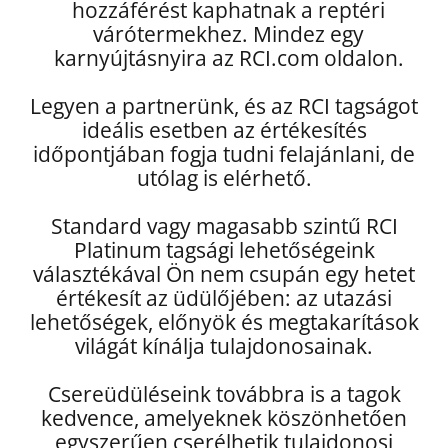
hozzáférést kaphatnak a reptéri
várótermekhez. Mindez egy
karnyújtásnyira az RCI.com oldalon.
Legyen a partnerünk, és az RCI tagságot
ideális esetben az értékesítés
időpontjában fogja tudni felajánlani, de
utólag is elérhető.
Standard vagy magasabb szintű RCI
Platinum tagsági lehetőségeink
választékával Ön nem csupán egy hetet
értékesít az üdülőjében: az utazási
lehetőségek, előnyök és megtakarítások
világát kínálja tulajdonosainak.
Csereüdüléseink továbbra is a tagok
kedvence, amelyeknek köszönhetően
egyszerűen cserélhetik tulajdonosi