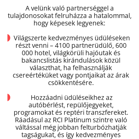
A velünk való partnerséggel a
tulajdonosokat felruházza a hatalommal,
hogy képesek legyenek:
Világszerte kedvezményes üdüléseken
részt venni – 4100 partnerüdülő, 600
000 hotel, világkörüli hajóutak és
bakancslistás kirándulások közül
választhat, ha felhasználják
csereértéküket vagy pontjaikat az árak
csökkentésére.
Hozzáadni üdüléseikhez az
autóbérlést, repülőjegyeket,
programokat és reptéri transzfereket.
Ráadásul az RCI Platinum szintre való
váltással még jobban felturbózhatják
tagságukat, és így kedvezményes